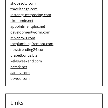
shopasotv.com
travelsanga.com
instantguestposting.com
ekonomie.net
appointmentplus.net
developmentworm.com
itlivenews.com
theplumbingfremont.com
newstrending24.com
ufabetbonus.biz
kelasweekend.com
betatk.net
aandly.com
bswoo.com
Links