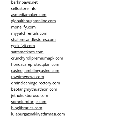
barknpaws.net
cellostore.info
asmediamaker.com
globalthoughtonline.com
moneiify.com
myyatchrentals.com
shalomcandlestores.com
geekifyit.com
sattamatkaes.com
crunchyrollpremiumapk.com
hondacareprotectplan.com
casinogamblingcasino.com
towtimenews.com
draincleaningdirectory.com
baotangmythuathcm.com
jethukukburosu.com
somniumforge.com
bloglibraries.com
luleburgaznakliyatfirmasi.com