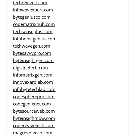
techreviveit.com
infowavexpert.com
bytegeniusco.com
codematrixhub.com
techsenseplus.com
infoboostgenius.com
techwavegen.com
bytesavvypro.com
byteinsightgen.com
digizinetech.com
infomatrixgen.com
innovexarolab.com
infobytetechlab.com
codespherepro.com
codegenixnet.com
bytesourceweb.com
byteinsightnow.com
coderevivetech.com
magrevolveco.com