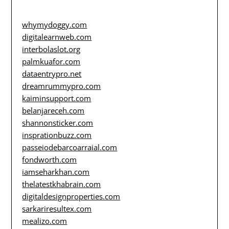
whymydoggy.com
digitalearnweb.com
interbolaslot.org
palmkuafor.com
dataentrypro.net
dreamrummypro.com
kaiminsupport.com
belanjareceh.com
shannonsticker.com
insprationbuzz.com
passeiodebarcoarraial.com
fondworth.com
iamseharkhan.com
thelatestkhabrain.com
digitaldesignproperties.com
sarkariresultex.com
mealizo.com