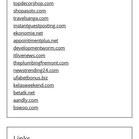
topdecorshop.com
shopasotv.com
travelsanga.com
instantguestposting.com
ekonomie.net
appointmentplus.net
developmentworm.com
itlivenews.com
theplumbingfremont.com
newstrending24.com
ufabetbonus.biz
kelasweekend.com
betatk.net
aandly.com
bswoo.com
Links