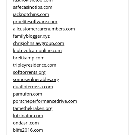
safecasinotips.com
jackpotchips.com
proelitesoftware.com
allcustomercarenumbers.com
familyblogger.xyz
chrisjohnslawgroup.com
klub-vulcan-online.com
breitkamp.com
tripleyresidence.com
softtorrents.org
somosvulnerables.org
duatloterrassa.com
pamufon.com
porscheperformancedrive.com
tamethekraken.org
lutzinator.com
ondasrl.com
blife2016.com