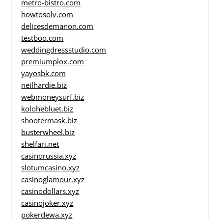
metro-bistro.com
howtosolv.com
delicesdemanon.com
testboo.com
weddingdressstudio.com
premiumplox.com
yayosbk.com
neilhardie.biz
webmoneysurf.biz
kolohebluet.biz
shootermask.biz
busterwheel.biz
shelfari.net
casinorussia.xyz
slotumcasino.xyz
casinoglamour.xyz
casinodollars.xyz
casinojoker.xyz
pokerdewa.xyz