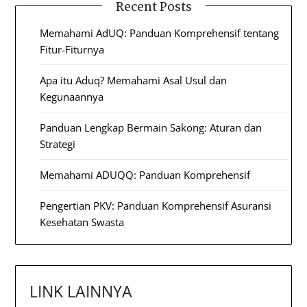
Recent Posts
Memahami AdUQ: Panduan Komprehensif tentang
Fitur-Fiturnya
Apa itu Aduq? Memahami Asal Usul dan
Kegunaannya
Panduan Lengkap Bermain Sakong: Aturan dan
Strategi
Memahami ADUQQ: Panduan Komprehensif
Pengertian PKV: Panduan Komprehensif Asuransi
Kesehatan Swasta
LINK LAINNYA