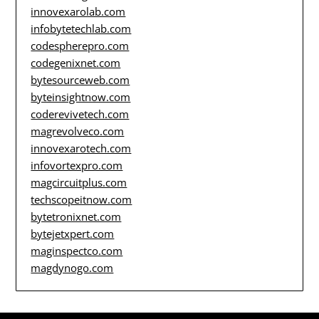
innovexarolab.com
infobytetechlab.com
codespherepro.com
codegenixnet.com
bytesourceweb.com
byteinsightnow.com
coderevivetech.com
magrevolveco.com
innovexarotech.com
infovortexpro.com
magcircuitplus.com
techscopeitnow.com
bytetronixnet.com
bytejetxpert.com
maginspectco.com
magdynogo.com