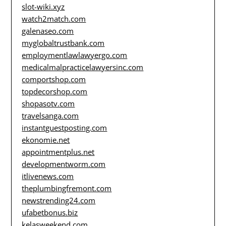
slot-wiki.xyz
watch2match.com
galenaseo.com
myglobaltrustbank.com
employmentlawlawyergo.com
medicalmalpracticelawyersinc.com
comportshop.com
topdecorshop.com
shopasotv.com
travelsanga.com
instantguestposting.com
ekonomie.net
appointmentplus.net
developmentworm.com
itlivenews.com
theplumbingfremont.com
newstrending24.com
ufabetbonus.biz
kelasweekend.com