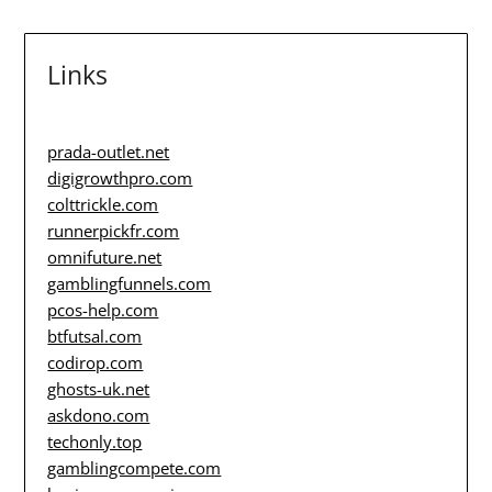
Links
prada-outlet.net
digigrowthpro.com
colttrickle.com
runnerpickfr.com
omnifuture.net
gamblingfunnels.com
pcos-help.com
btfutsal.com
codirop.com
ghosts-uk.net
askdono.com
techonly.top
gamblingcompete.com