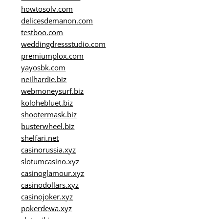
howtosolv.com
delicesdemanon.com
testboo.com
weddingdressstudio.com
premiumplox.com
yayosbk.com
neilhardie.biz
webmoneysurf.biz
kolohebluet.biz
shootermask.biz
busterwheel.biz
shelfari.net
casinorussia.xyz
slotumcasino.xyz
casinoglamour.xyz
casinodollars.xyz
casinojoker.xyz
pokerdewa.xyz