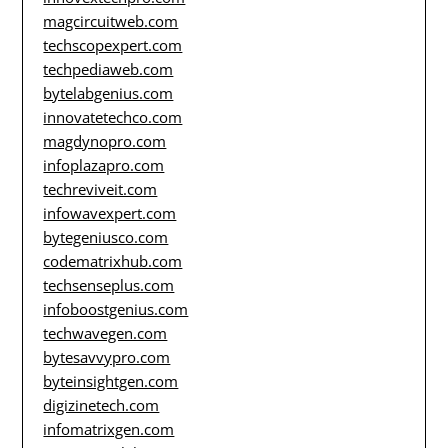
magcircuitweb.com
techscopexpert.com
techpediaweb.com
bytelabgenius.com
innovatetechco.com
magdynopro.com
infoplazapro.com
techreviveit.com
infowavexpert.com
bytegeniusco.com
codematrixhub.com
techsenseplus.com
infoboostgenius.com
techwavegen.com
bytesavvypro.com
byteinsightgen.com
digizinetech.com
infomatrixgen.com