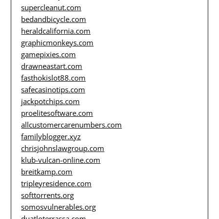
supercleanut.com
bedandbicycle.com
heraldcalifornia.com
graphicmonkeys.com
gamepixies.com
drawneastart.com
fasthokislot88.com
safecasinotips.com
jackpotchips.com
proelitesoftware.com
allcustomercarenumbers.com
familyblogger.xyz
chrisjohnslawgroup.com
klub-vulcan-online.com
breitkamp.com
tripleyresidence.com
softtorrents.org
somosvulnerables.org
duatloterrassa.com