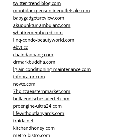
twitter-trend-blog.com
montblancpensonlineoutletsale.com
babygadgetsreview.com
akupunktur-ambulanz.com
whatiremembered.com
linq-condo-beautyworld.com
ebyt.cc
chaindaohang.com
drmarkbuddha.com
lg-air-conditioning-maintenance.com
infoorator.com
novte.com
7hpizzaeasternmarket.com
hollaendisches-viertel.com
proengine-ultra24.com
lifewithoutlanyards.com
traida.net
kitchandhoney.com
metro-bistro.com