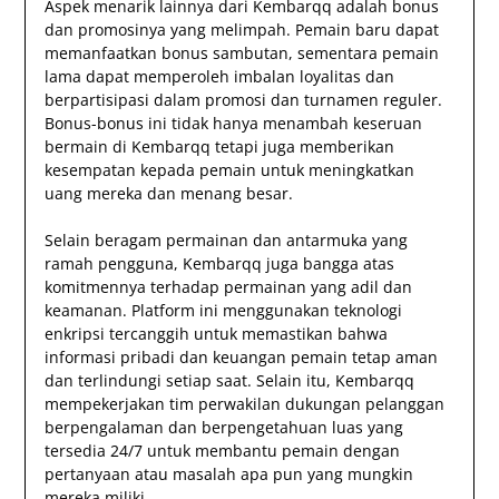
Aspek menarik lainnya dari Kembarqq adalah bonus
dan promosinya yang melimpah. Pemain baru dapat
memanfaatkan bonus sambutan, sementara pemain
lama dapat memperoleh imbalan loyalitas dan
berpartisipasi dalam promosi dan turnamen reguler.
Bonus-bonus ini tidak hanya menambah keseruan
bermain di Kembarqq tetapi juga memberikan
kesempatan kepada pemain untuk meningkatkan
uang mereka dan menang besar.
Selain beragam permainan dan antarmuka yang
ramah pengguna, Kembarqq juga bangga atas
komitmennya terhadap permainan yang adil dan
keamanan. Platform ini menggunakan teknologi
enkripsi tercanggih untuk memastikan bahwa
informasi pribadi dan keuangan pemain tetap aman
dan terlindungi setiap saat. Selain itu, Kembarqq
mempekerjakan tim perwakilan dukungan pelanggan
berpengalaman dan berpengetahuan luas yang
tersedia 24/7 untuk membantu pemain dengan
pertanyaan atau masalah apa pun yang mungkin
mereka miliki.