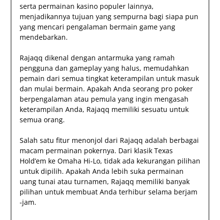
serta permainan kasino populer lainnya,
menjadikannya tujuan yang sempurna bagi siapa pun
yang mencari pengalaman bermain game yang
mendebarkan.
Rajaqq dikenal dengan antarmuka yang ramah
pengguna dan gameplay yang halus, memudahkan
pemain dari semua tingkat keterampilan untuk masuk
dan mulai bermain. Apakah Anda seorang pro poker
berpengalaman atau pemula yang ingin mengasah
keterampilan Anda, Rajaqq memiliki sesuatu untuk
semua orang.
Salah satu fitur menonjol dari Rajaqq adalah berbagai
macam permainan pokernya. Dari klasik Texas
Hold’em ke Omaha Hi-Lo, tidak ada kekurangan pilihan
untuk dipilih. Apakah Anda lebih suka permainan
uang tunai atau turnamen, Rajaqq memiliki banyak
pilihan untuk membuat Anda terhibur selama berjam
-jam.