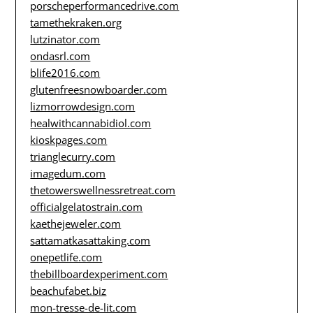
porscheperformancedrive.com
tamethekraken.org
lutzinator.com
ondasrl.com
blife2016.com
glutenfreesnowboarder.com
lizmorrowdesign.com
healwithcannabidiol.com
kioskpages.com
trianglecurry.com
imagedum.com
thetowerswellnessretreat.com
officialgelatostrain.com
kaethejeweler.com
sattamatkasattaking.com
onepetlife.com
thebillboardexperiment.com
beachufabet.biz
mon-tresse-de-lit.com