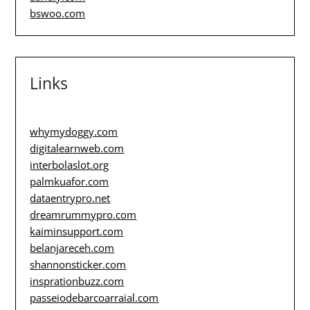
bswoo.com
Links
whymydoggy.com
digitalearnweb.com
interbolaslot.org
palmkuafor.com
dataentrypro.net
dreamrummypro.com
kaiminsupport.com
belanjareceh.com
shannonsticker.com
insprationbuzz.com
passeiodebarcoarraial.com