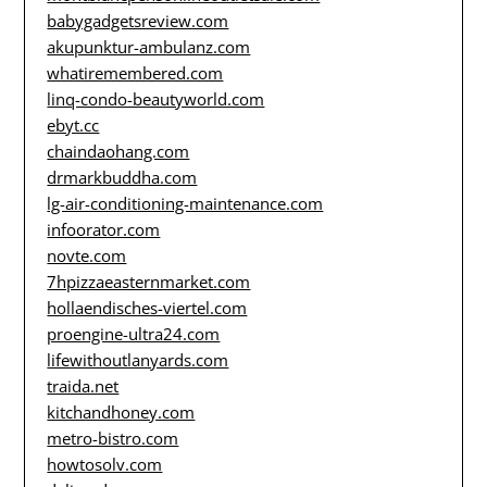
babygadgetsreview.com
akupunktur-ambulanz.com
whatiremembered.com
linq-condo-beautyworld.com
ebyt.cc
chaindaohang.com
drmarkbuddha.com
lg-air-conditioning-maintenance.com
infoorator.com
novte.com
7hpizzaeasternmarket.com
hollaendisches-viertel.com
proengine-ultra24.com
lifewithoutlanyards.com
traida.net
kitchandhoney.com
metro-bistro.com
howtosolv.com