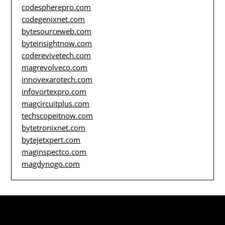
codespherepro.com
codegenixnet.com
bytesourceweb.com
byteinsightnow.com
coderevivetech.com
magrevolveco.com
innovexarotech.com
infovortexpro.com
magcircuitplus.com
techscopeitnow.com
bytetronixnet.com
bytejetxpert.com
maginspectco.com
magdynogo.com