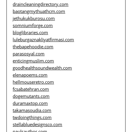
draincleaningdirectory.com
baotangmythuathcm.com
jethukukburosu.com
somniumforge.com
bloglibraries.com
luleburgaznakliyatfirmasi.com
thebapehoodie.com
parasosyal.com
enticingmuslim.com
goodhealthsoundwealth.com
elenapoems.com
hellmouseretro.com
fcsabatehran.com
dogemutants.com
duramaxtop.com
takamasoudia.com
twdoingthings.com
stellabluedesignsco.com
paulsauthor.com