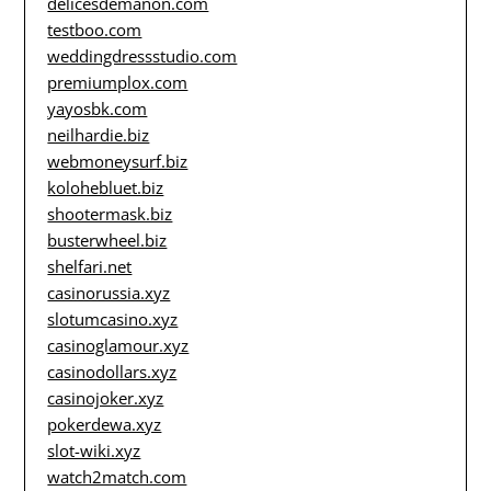
delicesdemanon.com
testboo.com
weddingdressstudio.com
premiumplox.com
yayosbk.com
neilhardie.biz
webmoneysurf.biz
kolohebluet.biz
shootermask.biz
busterwheel.biz
shelfari.net
casinorussia.xyz
slotumcasino.xyz
casinoglamour.xyz
casinodollars.xyz
casinojoker.xyz
pokerdewa.xyz
slot-wiki.xyz
watch2match.com