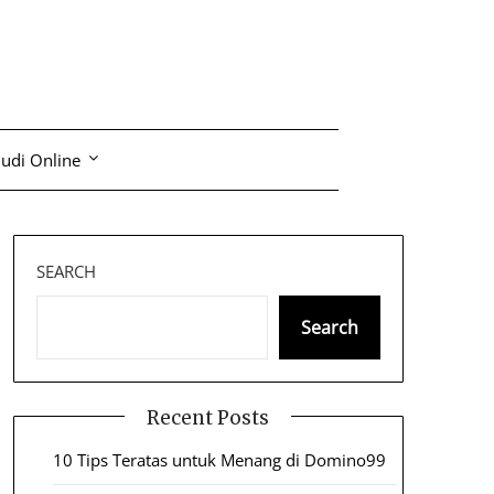
Judi Online
SEARCH
Search
Recent Posts
10 Tips Teratas untuk Menang di Domino99