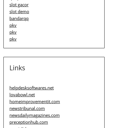
slot gacor
slot demo
bandarqq
pkv
pkv
pkv
Links
helpdesksoftwares.net
lovabowl.net
homeimprovementit.com
newstribunal.com
newsdailymagazines.com
preceptionhub.com